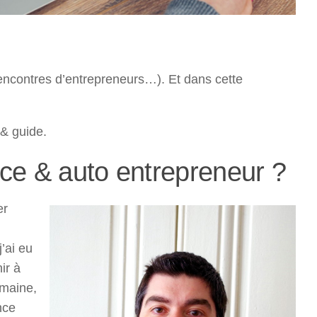
encontres d’entrepreneurs…). Et dans cette
 & guide.
nce & auto entrepreneur ?
er
’ai eu
ir à
omaine,
nce