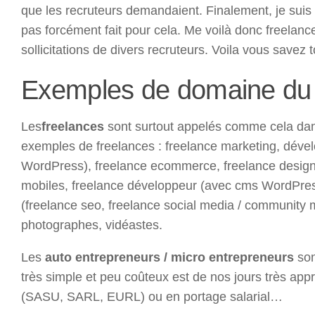
que les recruteurs demandaient. Finalement, je suis
pas forcément fait pour cela. Me voilà donc freelanc
sollicitations de divers recruteurs. Voila vous savez t
Exemples de domaine du f
Les
freelances
sont surtout appelés comme cela dans 
exemples de freelances : freelance marketing, dév
WordPress), freelance ecommerce, freelance designer
mobiles, freelance développeur (avec cms WordPre
(freelance seo, freelance social media / community
photographes, vidéastes.
Les
auto entrepreneurs / micro entrepreneurs
son
très simple et peu coûteux est de nos jours très ap
(SASU, SARL, EURL) ou en portage salarial…