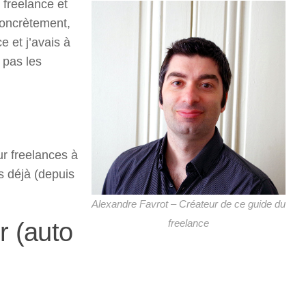
 freelance et
Concrètement,
 et j’avais à
 pas les
ur freelances à
s déjà (depuis
Alexandre Favrot – Créateur de ce guide du
r (auto
freelance