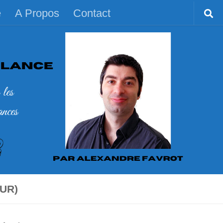
e
A Propos
Contact
UR)