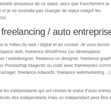
 tombé amoureux de ce statut, alors que franchement je 
e et je ne souhaite pas changer de statut malgré les
out.
reelancing / auto entrepris
le milieu du web / digital et du conseil. Je vous donne
eloppeur web, freelance WordPress (ou développeur
 / webdesigner, freelance ux designer, freelance graphis
ss Prestashop Magento ou codé avec frameworks comme 
 manager, freelance Adwords, freelance webmarketing…)…
t les indépendants qui ont choisis le statut d’auto entre
préciés des indépendants mais un indépendant peut être é