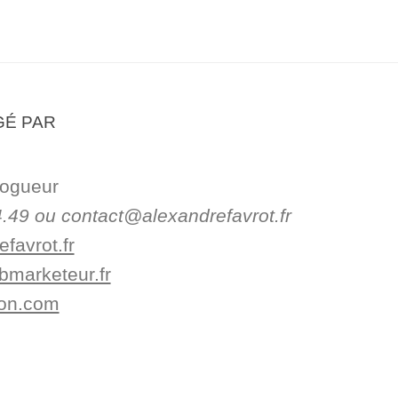
GÉ PAR
logueur
.49 ou contact@alexandrefavrot.fr
favrot.fr
bmarketeur.fr
yon.com