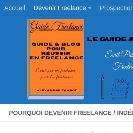
Accueil
Devenir Freelance
Prospectio
Skip to content
POURQUOI DEVENIR FREELANCE / IND