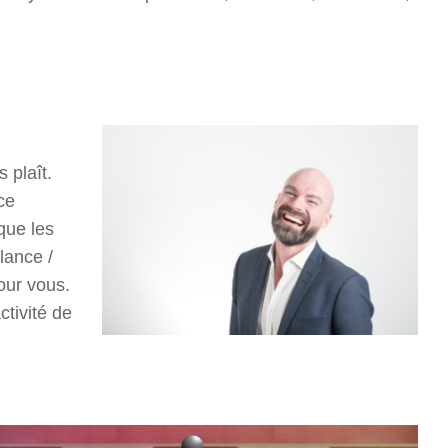
 plaît.
ce
que les
lance /
our vous.
ctivité de